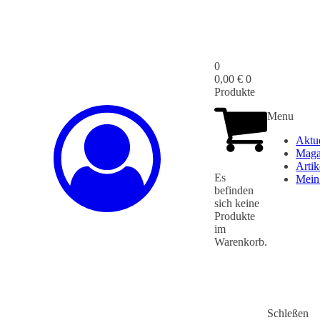
0
0,00
€
0
Produkte
Menu
Aktu
Maga
Artik
Es
Mein
befinden
sich keine
Produkte
im
Warenkorb.
Schleßen