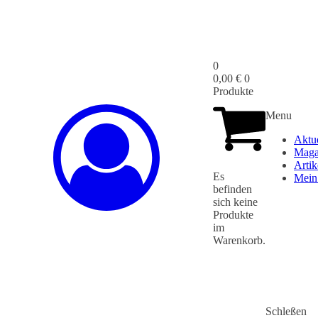
0
0,00
€
0
Produkte
Menu
Aktu
Maga
Artik
Es
Mein
befinden
sich keine
Produkte
im
Warenkorb.
Schleßen